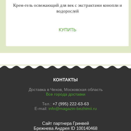
Крем-гель освежающий для век с экстрактами конопли и
водорослей
КУПИТЬ
КОНТАКТЫ
Доставка в Чехов, Московская область
Все города доставки
Тел.:
+7 (995) 222-63-63
E-mail:
info@magazin-bezhimii.ru
Сайт партнера Гринвей
Брежнева Андрея ID 100140468