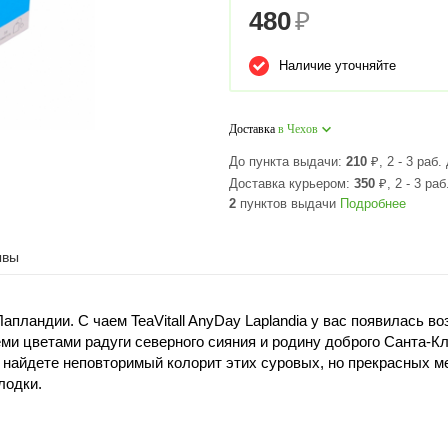
480
₽
Наличие уточняйте
Доставка
в Чехов
До пункта выдачи:
210
₽
, 2 - 3 раб.
Доставка курьером:
350
₽
, 2 - 3 раб
2
пунктов выдачи
Подробнее
ывы
Лапландии. С чаем TeaVitall AnyDay Laplandia у вас появилась
еми цветами радуги северного сияния и родину доброго Санта-
 найдете неповторимый колорит этих суровых, но прекрасных мес
лодки.