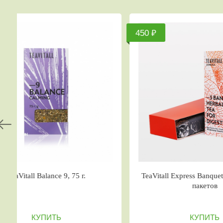
480 ₽
480 ₽
р-
Чайный напиток TeaVitall Anyday
Чайны
“Mediterranean”
КУПИТЬ