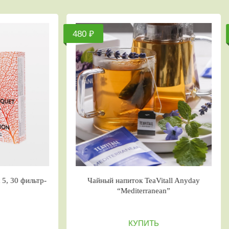
450 ₽
й напиток TeaVitall Anyday
TeaVitall Express Breeze 7, 
“Persia”
пакетов
КУПИТЬ
КУПИТЬ