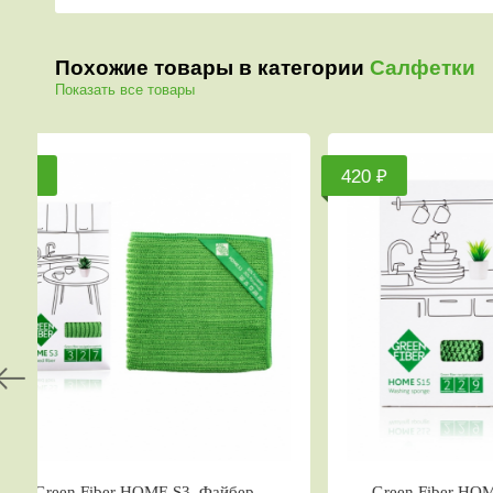
Похожие товары в категории
Салфетки
Показать все товары
420 ₽
OME S15, Губка для
Green Fiber HOME S15, Губка для