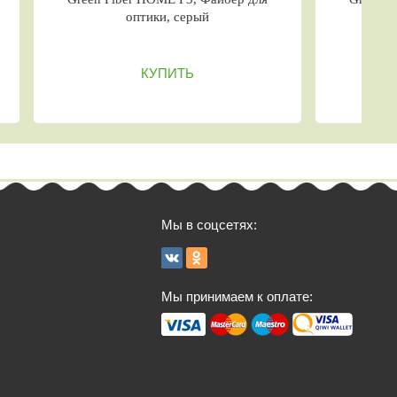
кранов, серо-коралловый
Набор для очищения кожи л
декольте
КУПИТЬ
КУПИТЬ
Мы в соцсетях:
Мы принимаем к оплате: