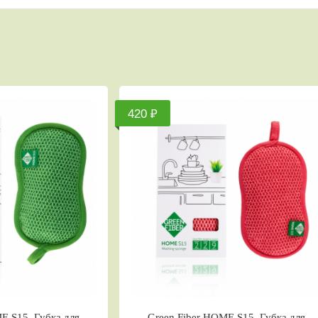
210 ₽
300 ₽
Green Fiber HOME Р3, Файбер для
Green