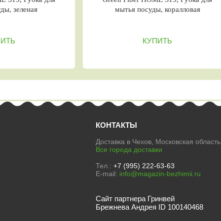
оптики, серый
э
КУПИТЬ
КОНТАКТЫ
Доставка в Чехов, Московская область
Все города доставки
Тел.:
+7 (995) 222-63-63
E-mail:
info@magazin-bezhimii.ru
Сайт партнера Гринвей
Брежнева Андрея ID 100140468