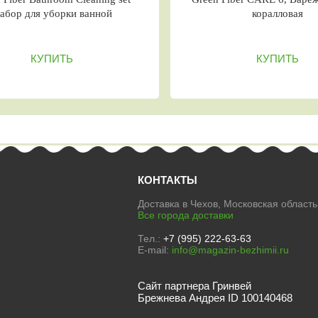
орки ванной
коралловая
ИТЬ
КУПИТЬ
КОНТАКТЫ
Доставка в Чехов, Московская область
Все города доставки
Тел.:
+7 (995) 222-63-63
E-mail:
info@magazin-bezhimii.ru
Сайт партнера Гринвей
Брежнева Андрея ID 100140468