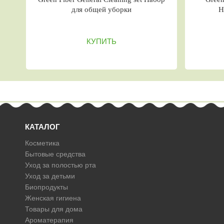
для общей уборки
Набор для уб
КУПИТЬ
КУП
КАТАЛОГ
Косметика
Бытовые средства
Уход за полостью рта
Уход за детьми
Биопродукты
Женская гигиена
Товары для дома
Ароматерапия