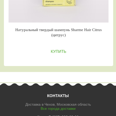
атуральный твердый шампунь Sharme Hair Citrus
Нату
(цитрус)
КУПИТЬ
КОНТАКТЫ
Доставка в Чехов, Московская область
Все города доставки